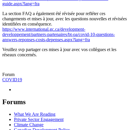
guide.aspx?lang=fra
La section FAQ a également été révisée pour refléter ces
changements et mises à jour, avec les questions nouvelles et révisées
identifiées en conséquence.
https://www.international.gc.ca/development-
developpement/partners-partenaires/bt-oa/covid-10-questions-
answers-reponses-costs-depenses.aspx?lang=fra
Veuillez svp partager ces mises à jour avec vos collègues et les
réseaux concernés.
Forum
COVID19
Forums
What We Are Reading
Private Sector Engagement
Climate Change
Canadian Development Policy