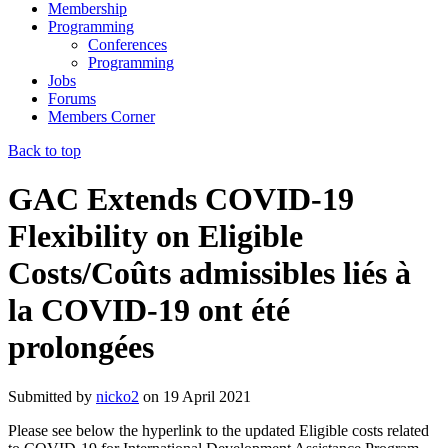
Membership
Programming
Conferences
Programming
Jobs
Forums
Members Corner
Back to top
GAC Extends COVID-19
Flexibility on Eligible
Costs/Coûts admissibles liés à
la COVID-19 ont été
prolongées
Submitted by
nicko2
on
19 April 2021
Please see below the hyperlink to the updated Eligible costs related