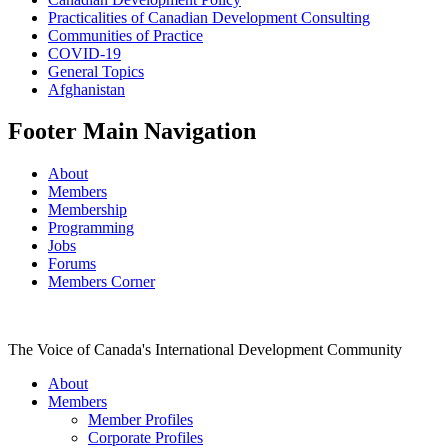
Practicalities of Canadian Development Consulting
Communities of Practice
COVID-19
General Topics
Afghanistan
Footer Main Navigation
About
Members
Membership
Programming
Jobs
Forums
Members Corner
The Voice of Canada's International Development Community
About
Members
Member Profiles
Corporate Profiles