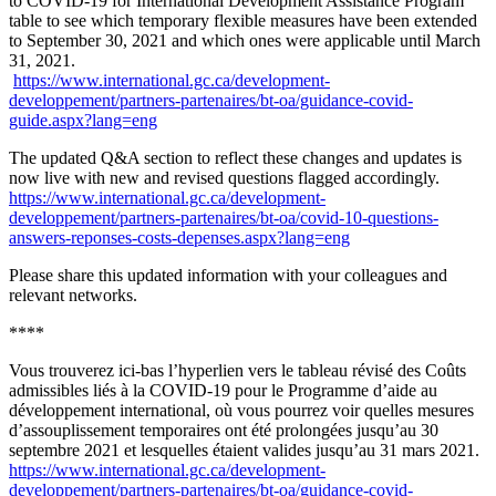
to COVID-19 for International Development Assistance Program
table to see which temporary flexible measures have been extended
to September 30, 2021 and which ones were applicable until March
31, 2021.
https://www.international.gc.ca/development-
developpement/partners-partenaires/bt-oa/guidance-covid-
guide.aspx?lang=eng
The updated Q&A section to reflect these changes and updates is
now live with new and revised questions flagged accordingly.
https://www.international.gc.ca/development-
developpement/partners-partenaires/bt-oa/covid-10-questions-
answers-reponses-costs-depenses.aspx?lang=eng
Please share this updated information with your colleagues and
relevant networks.
****
Vous trouverez ici-bas l’hyperlien vers le tableau révisé des Coûts
admissibles liés à la COVID-19 pour le Programme d’aide au
développement international, où vous pourrez voir quelles mesures
d’assouplissement temporaires ont été prolongées jusqu’au 30
septembre 2021 et lesquelles étaient valides jusqu’au 31 mars 2021.
https://www.international.gc.ca/development-
developpement/partners-partenaires/bt-oa/guidance-covid-